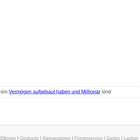
 ein
Vermögen aufgebaut haben und Millionär
sind
 Ellingen
|
Girokonto
|
Kleinanzeigen
|
Firmenservice
|
Garten
|
Lachen